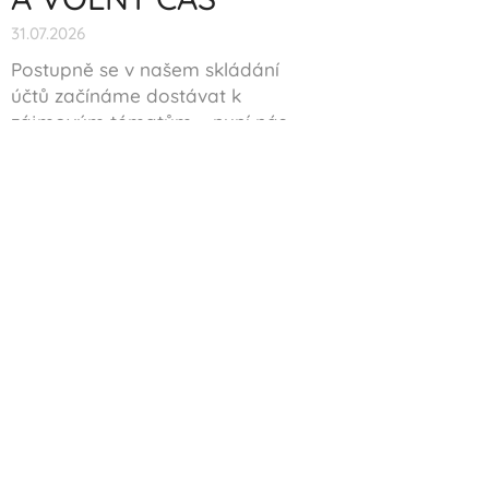
31.07.2026
Postupně se v našem skládání
účtů začínáme dostávat k
zájmovým tématům – nyní nás
čeká
SPORT a VOLNÝ ČAS
, po
kterém bude následovat
KULTURA a CESTOVNÍ RUCH.
Plnění volebního
programu:
PREVENCE
KRIMINALITY A
BEZPEČNOST