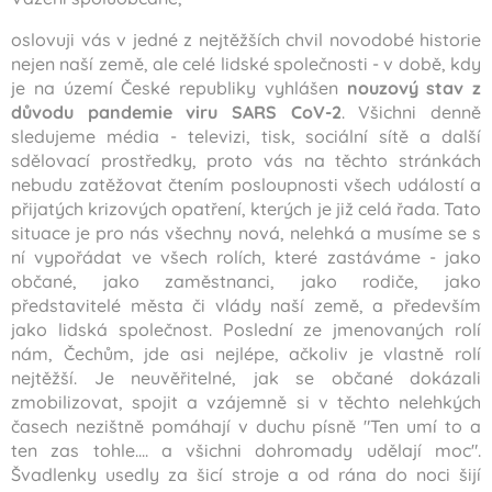
oslovuji vás v jedné z nejtěžších chvil novodobé historie
nejen naší země, ale celé lidské společnosti - v době, kdy
je na území České republiky vyhlášen
nouzový stav z
důvodu pandemie viru SARS CoV-2
. Všichni denně
sledujeme média - televizi, tisk, sociální sítě a další
sdělovací prostředky, proto vás na těchto stránkách
nebudu zatěžovat čtením posloupnosti všech událostí a
přijatých krizových opatření, kterých je již celá řada. Tato
situace je pro nás všechny nová, nelehká a musíme se s
ní vypořádat ve všech rolích, které zastáváme - jako
občané, jako zaměstnanci, jako rodiče, jako
představitelé města či vlády naší země, a především
jako lidská společnost. Poslední ze jmenovaných rolí
nám, Čechům, jde asi nejlépe, ačkoliv je vlastně rolí
nejtěžší. Je neuvěřitelné, jak se občané dokázali
zmobilizovat, spojit a vzájemně si v těchto nelehkých
časech nezištně pomáhají v duchu písně "Ten umí to a
ten zas tohle.... a všichni dohromady udělají moc".
Švadlenky usedly za šicí stroje a od rána do noci šijí