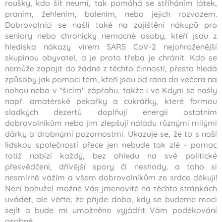
roušky, kdo šít neumí, tak pomáhá se stříháním látek,
praním, žehlením, balením, nebo jejich rozvozem.
Dobrovolníci se našli také na zajištění nákupů pro
seniory nebo chronicky nemocné osoby, kteří jsou z
hlediska nákazy virem SARS CoV-2 nejohroženější
skupinou obyvatel, a je proto třeba je chránit. Kdo se
nemůže zapojit do žádné z těchto činností, přesto hledá
způsoby jak pomoci těm, kteří jsou od rána do večera na
nohou nebo v "šicím" zápřahu, takže i ve Kdyni se našly
např. amatérské pekařky a cukrářky, které formou
sladkých dezertů doplňují energii ostatním
dobrovolníkům nebo jim zlepšují náladu různými milými
dárky a drobnými pozornostmi. Ukazuje se, že to s naší
lidskou společností přece jen nebude tak zlé - pomoc
totiž nabízí každý, bez ohledu na své politické
přesvědčení, dřívější spory či neshody, a toho si
nesmírně vážím a všem dobrovolníkům ze srdce děkuji!
Není bohužel možné Vás jmenovitě na těchto stránkách
uvádět, ale věřte, že přijde doba, kdy se budeme moci
sejít a bude mi umožněno vyjádřit Vám poděkování
osobně.